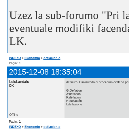
Uzez la sub-forumo "Pri l
eventuale modifiki facend
LK.
INDEXO
»
Ekonomio
»
deflacion.o
Pagini:
1
2015-12-08 18:35:04
LoicLandais
definuro: Diminutado di preci dum certena pe
DK
G:Deflation
A:deflation
F:déflation
H:deflación
I:deflazione
Offline
Pagini:
1
INDEXO
»
Ekonomio
»
deflacion.o