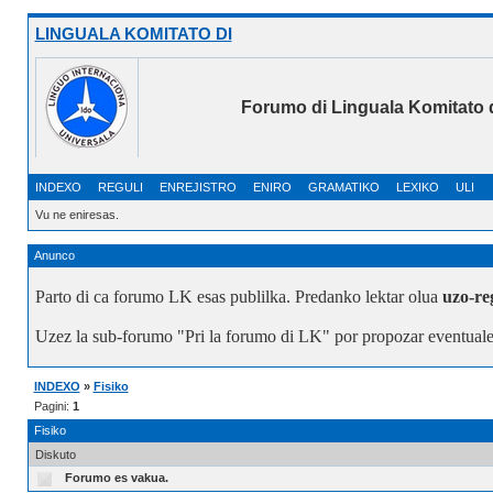
LINGUALA KOMITATO DI
Forumo di Linguala Komitato 
INDEXO
REGULI
ENREJISTRO
ENIRO
GRAMATIKO
LEXIKO
ULI
Vu ne eniresas.
Anunco
Parto di ca forumo LK esas publilka. Predanko lektar olua
uzo-re
Uzez la sub-forumo "Pri la forumo di LK" por propozar eventuale
INDEXO
»
Fisiko
Pagini:
1
Fisiko
Diskuto
Forumo es vakua.